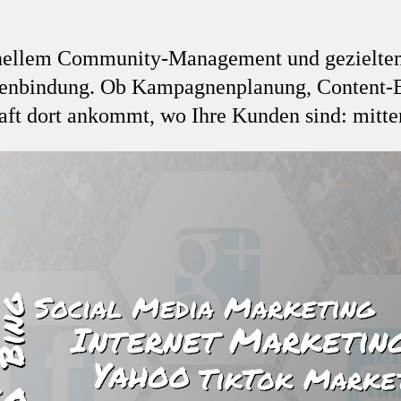
onellem Community-Management und gezieltem 
kenbindung. Ob Kampagnenplanung, Content-E
haft dort ankommt, wo Ihre Kunden sind: mitt