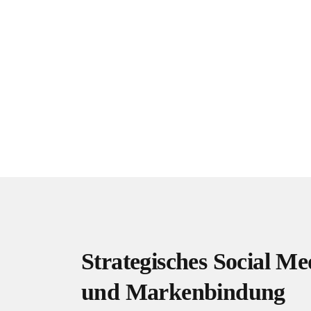
Social Media
ist heute unverzich
ihre Zielgruppen direkt errei
Euskirchen entwickelt
Strat
Instagram, Facebook, Linke
Strategisches Social Me
und Markenbindung