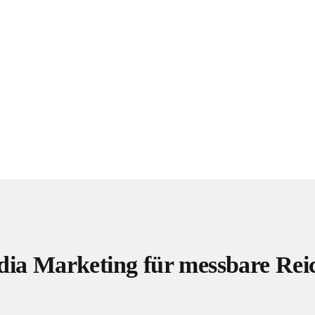
tbar für Marken, die sichtbar bleiben und
chen wollen. MindFlash MEDIADESIGN aus
egien
, die Ihre Marke auf Plattformen wie
dIn
oder
TikTok
optimal in Szene setzen.
dia Marketing für messbare Reic